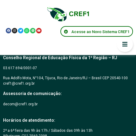
Resolução CREF1
043/2006
Acesse ao Novo Sistema CREF1
Conselho Regional de Educação Física da 1ª Região – RJ
03.617.694/0001-07
Rua Adolfo Mota, N°104, Tijuca, Rio de Janeiro/RJ – Brasil CEP 20540-100
cref1@cref1.org.br
Assessoria de comunicação:
decom@cref1.org.br
Horários de atendimento:
2ª a 6ª feira das 9h às 17h / Sábados das 09h às 13h