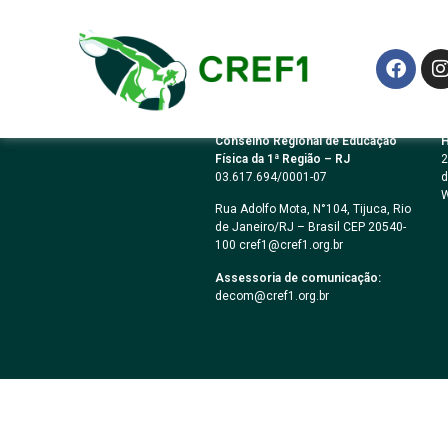
Resolução CREF1
Conselho Regional de Educação
H
Física da 1ª Região – RJ
2
03.617.694/0001-07
d
W
Rua Adolfo Mota, N°104, Tijuca, Rio
de Janeiro/RJ – Brasil CEP 20540-
100 cref1@cref1.org.br
Assessoria de comunicação:
decom@cref1.org.br