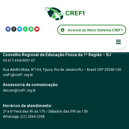
Resolução CREF1
057/2008
Acesse ao Novo Sistema CREF1
Conselho Regional de Educação Física da 1ª Região – RJ
03.617.694/0001-07
Rua Adolfo Mota, N°104, Tijuca, Rio de Janeiro/RJ – Brasil CEP 20540-100
cref1@cref1.org.br
Assessoria de comunicação:
decom@cref1.org.br
Horários de atendimento:
2ª a 6ª feira das 9h às 17h / Sábados das 09h às 13h
Whatsapp: (21) 2569-2398