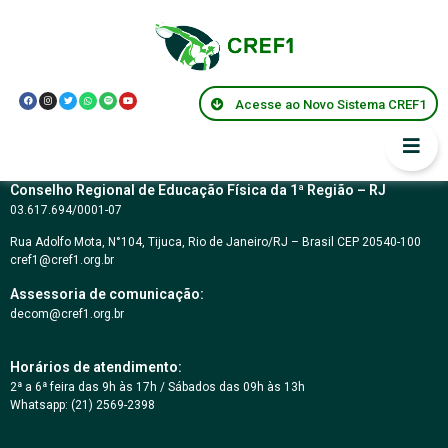
Resolução CREF1
059/2008
Acesse ao Novo Sistema CREF1
Conselho Regional de Educação Física da 1ª Região – RJ
03.617.694/0001-07
Rua Adolfo Mota, N°104, Tijuca, Rio de Janeiro/RJ – Brasil CEP 20540-100
cref1@cref1.org.br
Assessoria de comunicação:
decom@cref1.org.br
Horários de atendimento:
2ª a 6ª feira das 9h às 17h / Sábados das 09h às 13h
Whatsapp: (21) 2569-2398