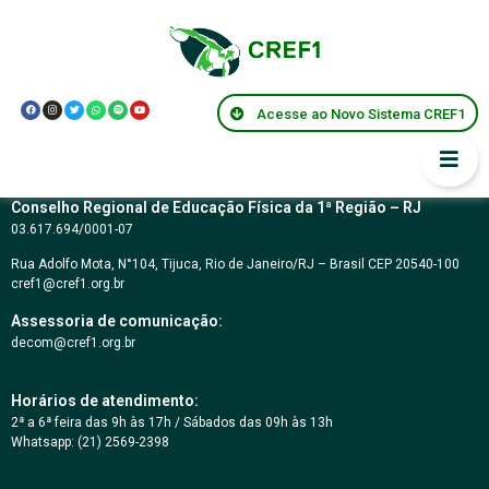
Resolução CREF1
083/2013
Acesse ao Novo Sistema CREF1
Conselho Regional de Educação Física da 1ª Região – RJ
03.617.694/0001-07
Rua Adolfo Mota, N°104, Tijuca, Rio de Janeiro/RJ – Brasil CEP 20540-100
cref1@cref1.org.br
Assessoria de comunicação:
decom@cref1.org.br
Horários de atendimento:
2ª a 6ª feira das 9h às 17h / Sábados das 09h às 13h
Whatsapp: (21) 2569-2398