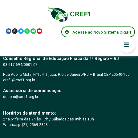
Resolução CREF1
110/2020
Acesse ao Novo Sistema CREF1
Conselho Regional de Educação Física da 1ª Região – RJ
03.617.694/0001-07
Rua Adolfo Mota, N°104, Tijuca, Rio de Janeiro/RJ – Brasil CEP 20540-100
cref1@cref1.org.br
Assessoria de comunicação:
decom@cref1.org.br
Horários de atendimento:
2ª a 6ª feira das 9h às 17h / Sábados das 09h às 13h
Whatsapp: (21) 2569-2398