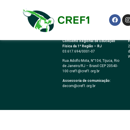
RESOLUÇÃO CREF
Conselho Regional de Educação
H
Física da 1ª Região – RJ
2
03.617.694/0001-07
d
W
Rua Adolfo Mota, N°104, Tijuca, Rio
de Janeiro/RJ – Brasil CEP 20540-
100 cref1@cref1.org.br
Assessoria de comunicação:
decom@cref1.org.br