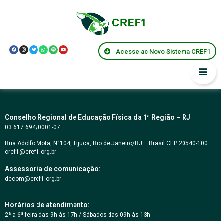
RESOLUÇÃO
CREF1/RJ Nº
Acesse ao Novo Sistema CREF1
136/2024
Conselho Regional de Educação Física da 1ª Região – RJ
03.617.694/0001-07
Rua Adolfo Mota, N°104, Tijuca, Rio de Janeiro/RJ – Brasil CEP 20540-100
cref1@cref1.org.br
Assessoria de comunicação:
decom@cref1.org.br
Horários de atendimento:
2ª a 6ª feira das 9h às 17h / Sábados das 09h às 13h