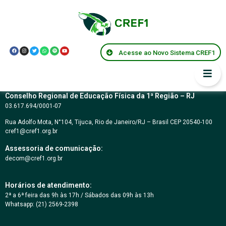
Resolução Federal
CNE/CP 1
Acesse ao Novo Sistema CREF1
Conselho Regional de Educação Física da 1ª Região – RJ
03.617.694/0001-07
Rua Adolfo Mota, N°104, Tijuca, Rio de Janeiro/RJ – Brasil CEP 20540-100
cref1@cref1.org.br
Assessoria de comunicação:
decom@cref1.org.br
Horários de atendimento:
2ª a 6ª feira das 9h às 17h / Sábados das 09h às 13h
Whatsapp: (21) 2569-2398