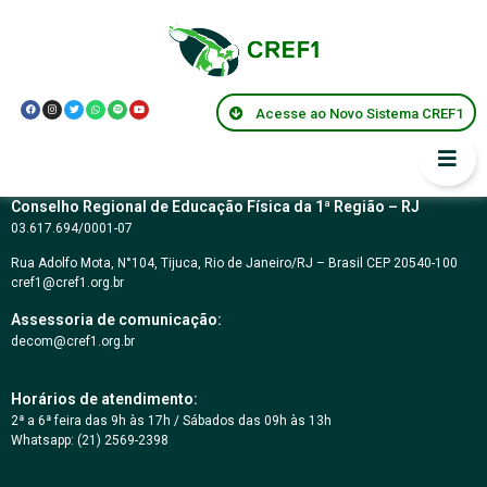
Resolução Federal
CNS – Nº 218
Acesse ao Novo Sistema CREF1
Conselho Regional de Educação Física da 1ª Região – RJ
03.617.694/0001-07
Rua Adolfo Mota, N°104, Tijuca, Rio de Janeiro/RJ – Brasil CEP 20540-100
cref1@cref1.org.br
Assessoria de comunicação:
decom@cref1.org.br
Horários de atendimento:
2ª a 6ª feira das 9h às 17h / Sábados das 09h às 13h
Whatsapp: (21) 2569-2398