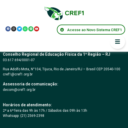
Resolução nº
125/2022
Acesse ao Novo Sistema CREF1
Conselho Regional de Educação Física da 1ª Região – RJ
03.617.694/0001-07
Rua Adolfo Mota, N°104, Tijuca, Rio de Janeiro/RJ – Brasil CEP 20540-100
cref1@cref1.org.br
Assessoria de comunicação:
decom@cref1.org.br
Horários de atendimento:
2ª a 6ª feira das 9h às 17h / Sábados das 09h às 13h
Whatsapp: (21) 2569-2398