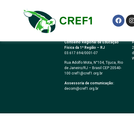
TOMADA DE PREÇ
Conselho Regional de Educação
H
Física da 1ª Região – RJ
2
03.617.694/0001-07
d
W
Rua Adolfo Mota, N°104, Tijuca, Rio
de Janeiro/RJ – Brasil CEP 20540-
100 cref1@cref1.org.br
Assessoria de comunicação:
decom@cref1.org.br