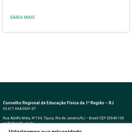
SAIBA MAIS
Conselho Regional de Educação Física da 1ª Região – RJ
03.617.694/0001-07
Rua Adolfo Mota, N°104, Tijuca, Rio de Janeiro/RJ – Brasil CEP 20540-100
cref1@cref1.org.br
Valorizamos sua privacidade