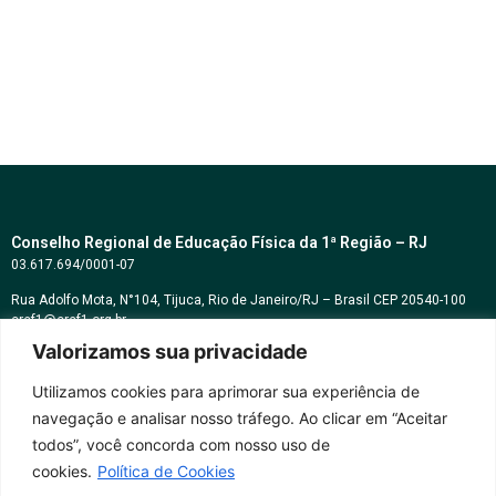
Conselho Regional de Educação Física da 1ª Região – RJ
03.617.694/0001-07
Rua Adolfo Mota, N°104, Tijuca, Rio de Janeiro/RJ – Brasil CEP 20540-100
cref1@cref1.org.br
Valorizamos sua privacidade
Assessoria de comunicação:
decom@cref1.org.br
Utilizamos cookies para aprimorar sua experiência de
navegação e analisar nosso tráfego. Ao clicar em “Aceitar
Horários de atendimento:
todos”, você concorda com nosso uso de
2ª a 6ª feira das 9h às 17h / Sábados das 09h às 13h
cookies.
Política de Cookies
Whatsapp: (21) 2569-2398