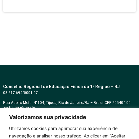
Conselho Regional de Educação Física da 1ª Região – RJ
03.617.694/0001-07
Rua Adolfo Mota, N°104, Tijuca, Rio de Janeiro/RJ – Brasil CEP 20540-100
cref1@cref1.org.br
Valorizamos sua privacidade
Assessoria de comunicação:
decom@cref1.org.br
Utilizamos cookies para aprimorar sua experiência de
navegação e analisar nosso tráfego. Ao clicar em “Aceitar