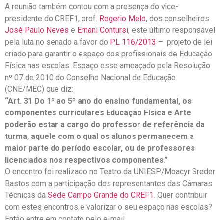
A reunião também contou com a presença do vice-
presidente do CREF1, prof.
Rogerio Melo
, dos conselheiros
José Paulo Neves
e
Ernani Contursi
, este último responsável
pela luta no senado a favor do
PL 116/2013
– projeto de lei
criado para garantir o espaço dos profissionais de Educação
Física nas escolas. Espaço esse ameaçado pela Resolução
nº 07 de 2010 do Conselho Nacional de Educação
(CNE/MEC) que diz:
“Art. 31 Do 1º ao 5º ano do ensino fundamental, os
componentes curriculares Educação Física e Arte
poderão estar a cargo do professor de referência da
turma, aquele com o qual os alunos permanecem a
maior parte do período escolar, ou de professores
licenciados nos respectivos componentes.”
O encontro foi realizado no Teatro da UNIESP/Moacyr Sreder
Bastos com a participação dos representantes das Câmaras
Técnicas da
Sede Campo Grande do CREF1
. Quer contribuir
com estes encontros e valorizar o seu espaço nas escolas?
Então entre em contato pelo e-mail