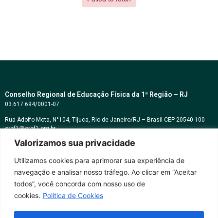
Conselho Regional de Educação Física da 1ª Região – RJ
03.617.694/0001-07
Rua Adolfo Mota, N°104, Tijuca, Rio de Janeiro/RJ – Brasil CEP 20540-100
cref1@cref1.org.br
Valorizamos sua privacidade
Assessoria de comunicação:
decom@cref1.org.br
Utilizamos cookies para aprimorar sua experiência de
navegação e analisar nosso tráfego. Ao clicar em “Aceitar
Horários de atendimento:
todos”, você concorda com nosso uso de
2ª a 6ª feira das 9h às 17h / Sábados das 09h às 13h
cookies.
Política de Cookies
Whatsapp: (21) 2569-2398