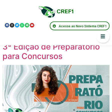
Localização:
BOM
JESUS DO
Acesse ao Novo Sistema CREF1
ITABAPOANA
3ª Edição de Preparatório
para Concursos