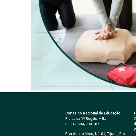
Conselho Regional de Educação
H
Física da 1ª Região – RJ
2
03.617.694/0001-07
d
W
Rua Adolfo Mota, N°104, Tijuca, Rio