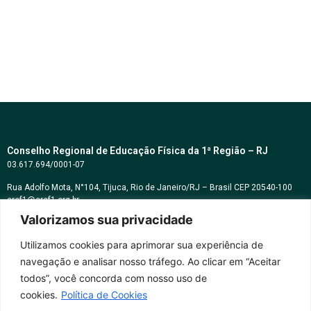
Conselho Regional de Educação Física da 1ª Região – RJ
03.617.694/0001-07
Rua Adolfo Mota, N°104, Tijuca, Rio de Janeiro/RJ – Brasil CEP 20540-100
cref1@cref1.org.br
Valorizamos sua privacidade
Assessoria de comunicação:
decom@cref1.org.br
Utilizamos cookies para aprimorar sua experiência de
navegação e analisar nosso tráfego. Ao clicar em “Aceitar
Horários de atendimento:
todos”, você concorda com nosso uso de
2ª a 6ª feira das 9h às 17h / Sábados das 09h às 13h
cookies.
Política de Cookies
Whatsapp: (21) 2569-2398