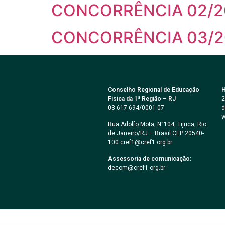
CONCORRÊNCIA 02/2
CONCORRÊNCIA 03/20
Conselho Regional de Educação
H
Física da 1ª Região – RJ
2
03.617.694/0001-07
d
W
Rua Adolfo Mota, N°104, Tijuca, Rio
de Janeiro/RJ – Brasil CEP 20540-
100 cref1@cref1.org.br
Assessoria de comunicação:
decom@cref1.org.br