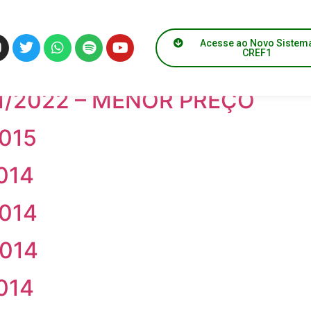
orrência
Acesse ao Novo Sistem
CREF1
RÔNICA Nº 90001/2024 – M
1/2022 – MENOR PREÇO
015
014
014
014
014