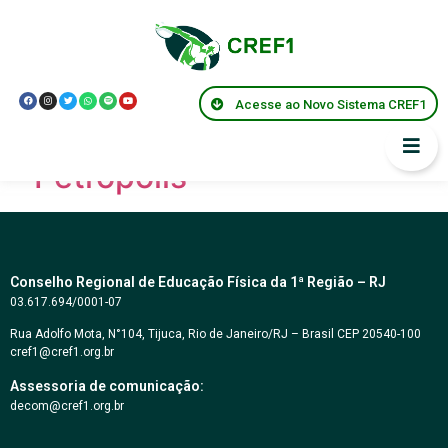
Modalidade:
Resolução Municipal
Acesse ao Novo Sistema CREF1
Prêmio Denoni Pereira Alves
– Petrópolis
Conselho Regional de Educação Física da 1ª Região – RJ
03.617.694/0001-07
Rua Adolfo Mota, N°104, Tijuca, Rio de Janeiro/RJ – Brasil CEP 20540-100
cref1@cref1.org.br
Assessoria de comunicação:
decom@cref1.org.br