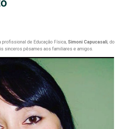
to
profissional de Educação Física,
Simoni Capucasali
, do
ais sinceros pêsames aos familiares e amigos.