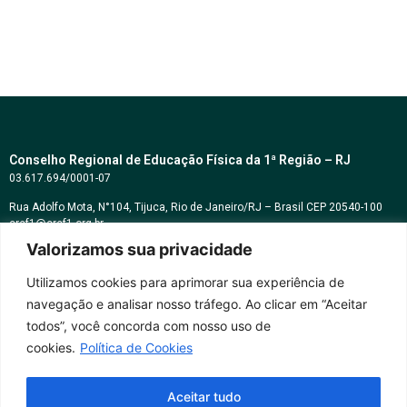
Conselho Regional de Educação Física da 1ª Região – RJ
03.617.694/0001-07
Rua Adolfo Mota, N°104, Tijuca, Rio de Janeiro/RJ – Brasil CEP 20540-100
cref1@cref1.org.br
Valorizamos sua privacidade
Assessoria de comunicação:
decom@cref1.org.br
Utilizamos cookies para aprimorar sua experiência de
navegação e analisar nosso tráfego. Ao clicar em “Aceitar
Horários de atendimento:
todos”, você concorda com nosso uso de
2ª a 6ª feira das 9h às 17h / Sábados das 09h às 13h
cookies.
Política de Cookies
Whatsapp: (21) 2569-2398
Aceitar tudo