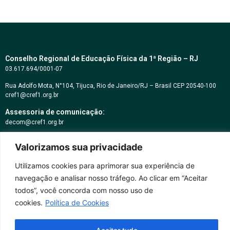
Conselho Regional de Educação Física da 1ª Região – RJ
03.617.694/0001-07
Rua Adolfo Mota, N°104, Tijuca, Rio de Janeiro/RJ – Brasil CEP 20540-100
cref1@cref1.org.br
Assessoria de comunicação:
decom@cref1.org.br
Valorizamos sua privacidade
Horários de atendimento:
2ª a 6ª feira das 9h às 17h / Sábados das 09h às 13h
Utilizamos cookies para aprimorar sua experiência de
Whatsapp: (21) 2569-2398
navegação e analisar nosso tráfego. Ao clicar em “Aceitar
todos”, você concorda com nosso uso de
cookies.
Política de Cookies