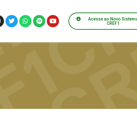
Acesse ao Novo Sistem
CREF1