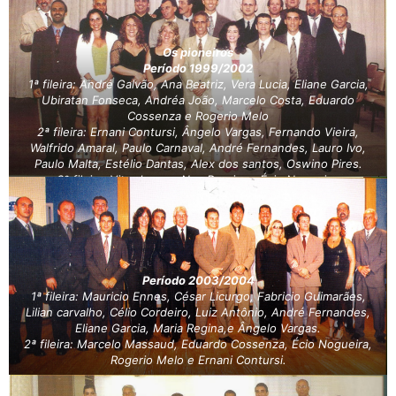
Os pioneiros
Período 1999/2002
1ª fileira: André Galvão, Ana Beatriz, Vera Lucia, Eliane Garcia,
Ubiratan Fonseca, Andréa João, Marcelo Costa, Eduardo
Cossenza e Rogerio Melo
2ª fileira: Ernani Contursi, Ângelo Vargas, Fernando Vieira,
Walfrido Amaral, Paulo Carnaval, André Fernandes, Lauro Ivo,
Paulo Malta, Estélio Dantas, Alex dos santos, Oswino Pires.
3ª fileira: Vitor Longo, Ney Pereira e Écio Nogueira.
Período 2003/2004
1ª fileira: Mauricio Ennes, César Licurgo, Fabricio Guimarães,
Lilian carvalho, Célio Cordeiro, Luiz Antônio, André Fernandes,
Eliane Garcia, Maria Regina,e Ângelo Vargas.
2ª fileira: Marcelo Massaud, Eduardo Cossenza, Écio Nogueira,
Rogerio Melo e Ernani Contursi.