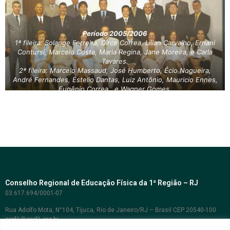
Período 2005/2006
1ª fileira: Solange Ferreira, Dirce Correa, Lilian Carvalho, Ernani
Contursi, Marcelo Costa, Maria Regina, Jane Moreira, e Carla
Tavares.
2ª fileira: Marcelo Massaud, José Humberto, Écio Nogueira,
André Fernandes, Éstelio Dantas, Luiz Antônio, Mauricio Ennes,
Eugênio Correa, e Wagner Gomes.
3ª fileira: Eduardo Netto, Célio Cordeiro, Fabricio Guimarães,
Eduardo Cossenza e Rogerio Melo.
Conselho Regional de Educação Física da 1ª Região – RJ
03.617.694/0001-07
Rua Adolfo Mota, N°104, Tijuca, Rio de Janeiro/RJ – Brasil CEP 20540-100
cref1@cref1.org.br