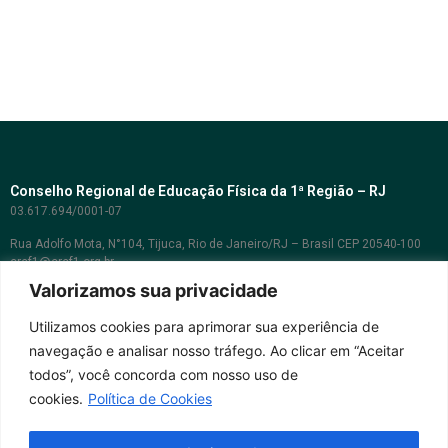
Conselho Regional de Educação Física da 1ª Região – RJ
03.617.694/0001-07
Rua Adolfo Mota, N°104, Tijuca, Rio de Janeiro/RJ – Brasil CEP 20540-100
cref1@cref1.org.br
Valorizamos sua privacidade
Assessoria de comunicação:
decom@cref1.org.br
Utilizamos cookies para aprimorar sua experiência de
navegação e analisar nosso tráfego. Ao clicar em “Aceitar
Horários de atendimento:
todos”, você concorda com nosso uso de
2ª a 6ª feira das 9h às 17h / Sábados das 09h às 13h
cookies.
Política de Cookies
Whatsapp: (21) 2569-2398