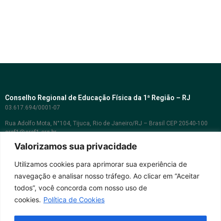
Conselho Regional de Educação Física da 1ª Região – RJ
03.617.694/0001-07
Rua Adolfo Mota, N°104, Tijuca, Rio de Janeiro/RJ – Brasil CEP 20540-100
cref1@cref1.org.br
Valorizamos sua privacidade
Assessoria de comunicação:
decom@cref1.org.br
Utilizamos cookies para aprimorar sua experiência de
navegação e analisar nosso tráfego. Ao clicar em “Aceitar
Horários de atendimento:
todos”, você concorda com nosso uso de
2ª a 6ª feira das 9h às 17h / Sábados das 09h às 13h
cookies.
Política de Cookies
Whatsapp: (21) 2569-2398