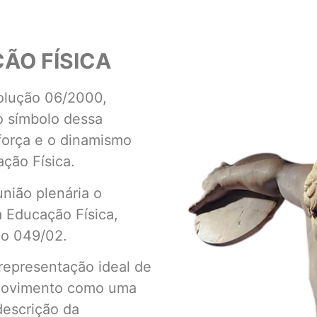
ÃO FÍSICA
olução 06/2000,
o símbolo dessa
 força e o dinamismo
ação Física.
ião plenária o
 Educação Física,
o 049/02.
representação ideal de
 movimento como uma
descrição da