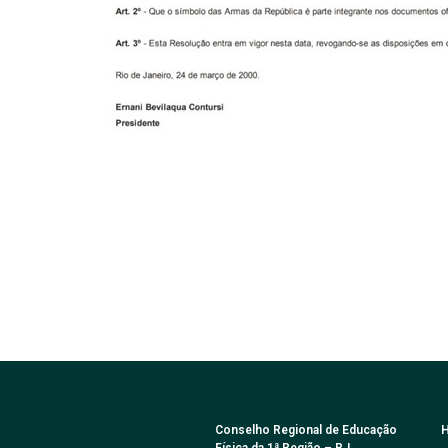
Conselho Regional de Educação
H
Física da 1ª Região – RJ