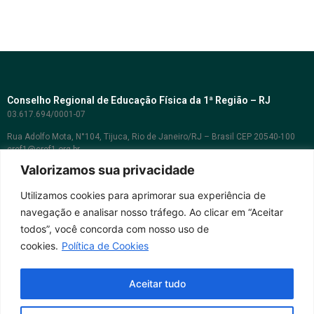
Conselho Regional de Educação Física da 1ª Região – RJ
03.617.694/0001-07
Rua Adolfo Mota, N°104, Tijuca, Rio de Janeiro/RJ – Brasil CEP 20540-100
cref1@cref1.org.br
Valorizamos sua privacidade
Assessoria de comunicação:
decom@cref1.org.br
Utilizamos cookies para aprimorar sua experiência de
navegação e analisar nosso tráfego. Ao clicar em “Aceitar
Horários de atendimento:
todos”, você concorda com nosso uso de
2ª a 6ª feira das 9h às 17h / Sábados das 09h às 13h
cookies.
Política de Cookies
Whatsapp: (21) 2569-2398
Aceitar tudo