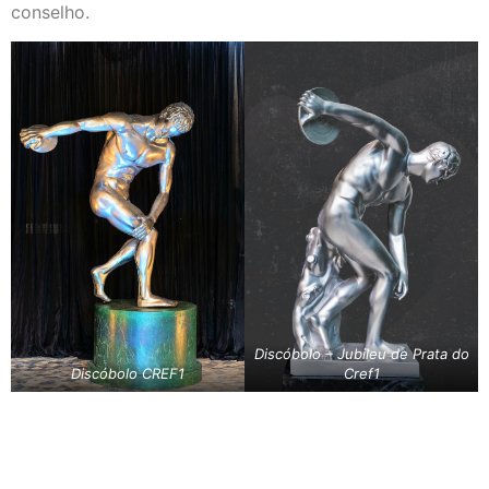
conselho.
Discóbolo – Jubileu de Prata do
Discóbolo CREF1
Cref1