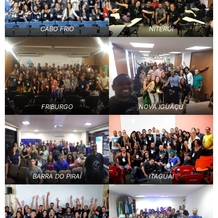
CABO FRIO
NITERÓI
FRIBURGO
NOVA IGUAÇU
BARRA DO PIRAÍ
ITAGUAÍ