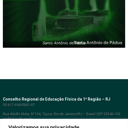
Santo Antônio de Pádua​
Conselho Regional de Educação Física da 1ª Região – RJ
03.617.694/0001-07
Rua Adolfo Mota, N°104, Tijuca, Rio de Janeiro/RJ – Brasil CEP 20540-100
cref1@cref1.org.br
Valorizamos sua privacidade