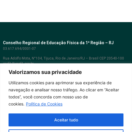
Conselho Regional de Educação Física da 1ª Região – RJ
03.617.694/0001-07
Rua Adolfo Mota, N°104, Tijuca, Rio de Janeiro/RJ – Brasil CEP 20540-100
cref1@cref1.org.br
Valorizamos sua privacidade
Assessoria de comunicação:
decom@cref1.org.br
Utilizamos cookies para aprimorar sua experiência de
navegação e analisar nosso tráfego. Ao clicar em “Aceitar
Horários de atendimento:
todos”, você concorda com nosso uso de
2ª a 6ª feira das 9h às 17h / Sábados das 09h às 13h
cookies.
Política de Cookies
Whatsapp: (21) 2569-2398
Aceitar tudo