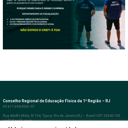
Conselho Regional de Educação Física da 1ª Região – RJ
03.617.694/0001-07
Rua Adolfo Mota, N°104, Tijuca, Rio de Janeiro/RJ – Brasil CEP 20540-100
cref1@cref1.org.br