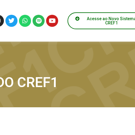
Acesse ao Novo Sistem
CREF1
O CREF1