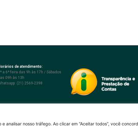
orários de atendimento:
ª a 6ª feira das 9h às 17h / Sábados
as 09h às 13h
hatsapp: (21) 2569-2398
 e analisar nosso tráfego. Ao clicar em “Aceitar todos”, você conco