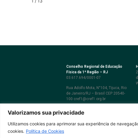
1 / 13
Conselho Regional de Educação
H
Física da 1ª Região – RJ
2
03.617.694/0001-07
d
W
Rua Adolfo Mota, N°104, Tijuca, Rio
de Janeiro/RJ – Brasil CEP 20540-
100 cref1@cref1.org.br
Assessoria de comunicação:
Valorizamos sua privacidade
decom@cref1.org.br
Utilizamos cookies para aprimorar sua experiência de navegação
cookies.
Política de Cookies