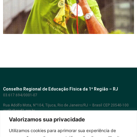
Conselho Regional de Educação Física da 1ª Região – RJ
03.617.694/0001-07
Rua Adolfo Mota, N°104, Tijuca, Rio de Janeiro/RJ – Brasil CEP 20540-100
cref1@cref1.org.br
Valorizamos sua privacidade
Assessoria de comunicação:
decom@cref1.org.br
Utilizamos cookies para aprimorar sua experiência de