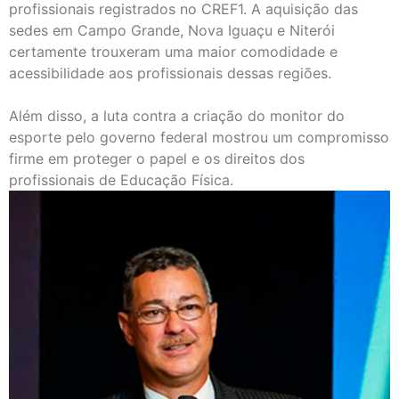
profissionais registrados no CREF1. A aquisição das
sedes em Campo Grande, Nova Iguaçu e Niterói
certamente trouxeram uma maior comodidade e
acessibilidade aos profissionais dessas regiões.
Além disso, a luta contra a criação do monitor do
esporte pelo governo federal mostrou um compromisso
firme em proteger o papel e os direitos dos
profissionais de Educação Física.