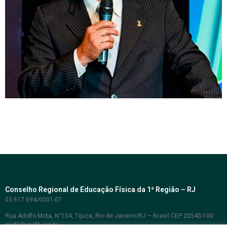
Conselho Regional de Educação Física da 1ª Região – RJ
03.617.694/0001-07
Rua Adolfo Mota, N°104, Tijuca, Rio de Janeiro/RJ – Brasil CEP 20540-100
cref1@cref1.org.br