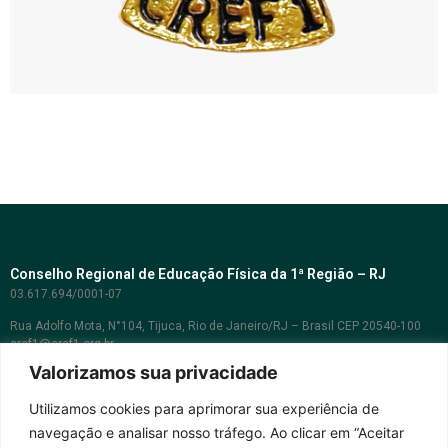
Conselho Regional de Educação Física da 1ª Região – RJ
03.617.694/0001-07
Rua Adolfo Mota, N°104, Tijuca, Rio de Janeiro/RJ – Brasil CEP 20540-100
cref1@cref1.org.br
Valorizamos sua privacidade
Assessoria de comunicação:
decom@cref1.org.br
Utilizamos cookies para aprimorar sua experiência de
navegação e analisar nosso tráfego. Ao clicar em “Aceitar