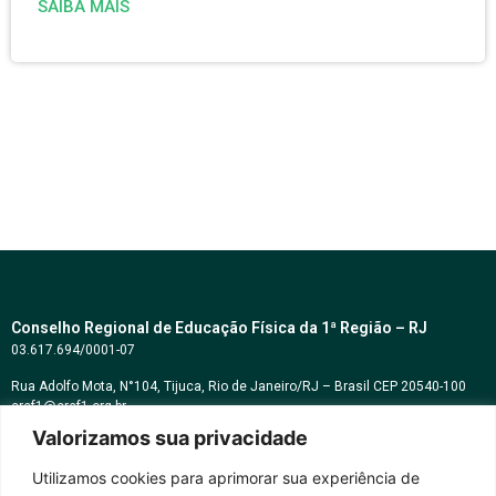
SAIBA MAIS
Conselho Regional de Educação Física da 1ª Região – RJ
03.617.694/0001-07
Rua Adolfo Mota, N°104, Tijuca, Rio de Janeiro/RJ – Brasil CEP 20540-100
cref1@cref1.org.br
Valorizamos sua privacidade
Assessoria de comunicação:
decom@cref1.org.br
Utilizamos cookies para aprimorar sua experiência de