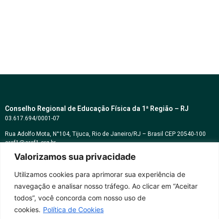
Conselho Regional de Educação Física da 1ª Região – RJ
03.617.694/0001-07
Rua Adolfo Mota, N°104, Tijuca, Rio de Janeiro/RJ – Brasil CEP 20540-100
cref1@cref1.org.br
Valorizamos sua privacidade
Assessoria de comunicação:
decom@cref1.org.br
Utilizamos cookies para aprimorar sua experiência de
navegação e analisar nosso tráfego. Ao clicar em “Aceitar
Horários de atendimento:
todos”, você concorda com nosso uso de
2ª a 6ª feira das 9h às 17h / Sábados das 09h às 13h
cookies.
Política de Cookies
Whatsapp: (21) 2569-2398