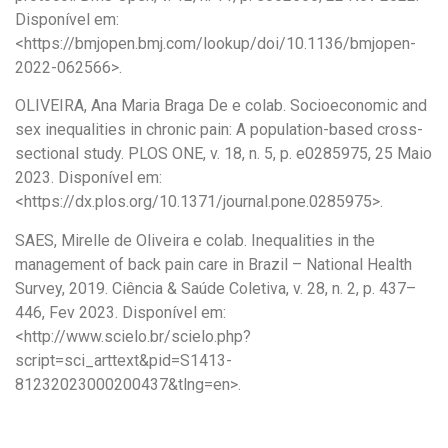
Disponível em:
<https://bmjopen.bmj.com/lookup/doi/10.1136/bmjopen-
2022-062566>.
OLIVEIRA, Ana Maria Braga De e colab. Socioeconomic and
sex inequalities in chronic pain: A population-based cross-
sectional study. PLOS ONE, v. 18, n. 5, p. e0285975, 25 Maio
2023. Disponível em:
<https://dx.plos.org/10.1371/journal.pone.0285975>.
SAES, Mirelle de Oliveira e colab. Inequalities in the
management of back pain care in Brazil – National Health
Survey, 2019. Ciência & Saúde Coletiva, v. 28, n. 2, p. 437–
446, Fev 2023. Disponível em:
<http://www.scielo.br/scielo.php?
script=sci_arttext&pid=S1413-
81232023000200437&tlng=en>.