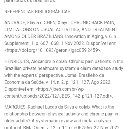
para todos os brasileiros.
REFERÊNCIAS BIBLIOGRÁFICAS
ANDRADE, Flavia e CHEN, Xiayu. CHRONIC BACK PAIN,
LIMITATIONS ON USUAL ACTIVITIES, AND TREATMENT
AMONG OLDER BRAZILIANS. Innovation in Aging, v. 6, n.
Supplement_1, p. 667–668, 1 Nov 2022. Disponível em:
<https://doi.org/10.1093/geroni/igac059.2459>.
HENRIQUES, Alexandre e colab. Chronic pain patients in the
Brazilian private healthcare system: a claim database study
with the experts’ perspective. Jornal Brasileiro de
Economia da Saúde, v. 14, n. 2, p. 121–127, Ago 2022.
Disponível em: <https://jbes.com.br/wp-
content/uploads/2022/12/JBES_142-p121-127.pdf>.
MARQUES, Raphael Lucas da Silva e colab. What is the
relationship between physical activity and chronic pain in
older adults? A systematic review and meta-analysis
protocol. BMJ Open, v. 12, n. 11, p. e062566, 22 Nov 2022.