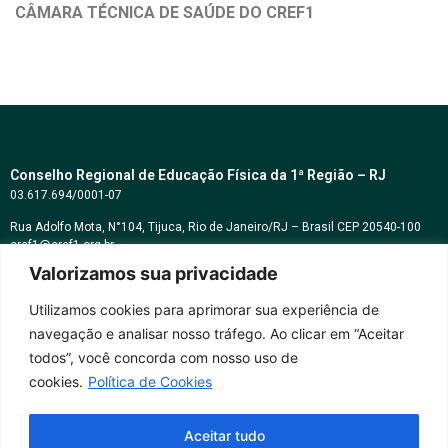
CÂMARA TÉCNICA DE SAÚDE DO CREF1
Conselho Regional de Educação Física da 1ª Região – RJ
03.617.694/0001-07
Rua Adolfo Mota, N°104, Tijuca, Rio de Janeiro/RJ – Brasil CEP 20540-100
cref1@cref1.org.br
Valorizamos sua privacidade
Assessoria de comunicação:
decom@cref1.org.br
Utilizamos cookies para aprimorar sua experiência de
navegação e analisar nosso tráfego. Ao clicar em “Aceitar
Horários de atendimento:
todos”, você concorda com nosso uso de
2ª a 6ª feira das 9h às 17h / Sábados das 09h às 13h
cookies.
Política de Cookies
Whatsapp: (21) 2569-2398
Aceitar tudo