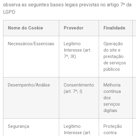
observa as seguintes bases legais previstas no artigo 7º da
LGPD:
Nome do Cookie
Provedor
Finalidade
Necessários/Essenciais
Legítimo
Operação
Interesse (art.
do site e
7º, IX)
prestação
de serviços
públicos
Desempenho/Análise
Consentimento
Melhoria
(art. 7º, I)
contínua
dos
serviços
digitais
Segurança
Legítimo
Proteção
Interesse (art.
contra