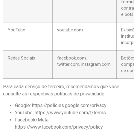
formul
contr
e bots
YouTube
youtube.com
Exibiç
institu
incor
Redes Sociais
facebook.com,
Botõe
twitter.com, instagram.com
compa
de co
Para cada serviço de terceiro, recomendamos que você
consulte as respectivas políticas de privacidade:
Google: https://policies.google.com/privacy
YouTube: https://www.youtube.com/t/terms
Facebook/Meta:
https://www.facebook.com/privacy/policy