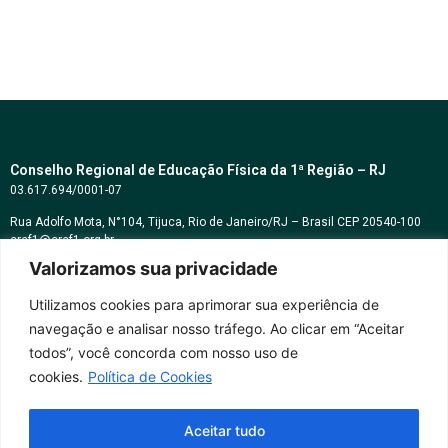
Conselho Regional de Educação Física da 1ª Região – RJ
03.617.694/0001-07
Rua Adolfo Mota, N°104, Tijuca, Rio de Janeiro/RJ – Brasil CEP 20540-100
cref1@cref1.org.br
Valorizamos sua privacidade
Assessoria de comunicação:
decom@cref1.org.br
Utilizamos cookies para aprimorar sua experiência de
navegação e analisar nosso tráfego. Ao clicar em “Aceitar
Horários de atendimento:
todos”, você concorda com nosso uso de
2ª a 6ª feira das 9h às 17h / Sábados das 09h às 13h
cookies.
Política de Cookies
Whatsapp: (21) 2569-2398
Aceitar tudo