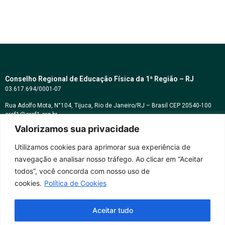
Conselho Regional de Educação Física da 1ª Região – RJ
03.617.694/0001-07
Rua Adolfo Mota, N°104, Tijuca, Rio de Janeiro/RJ – Brasil CEP 20540-100
cref1@cref1.org.br
Valorizamos sua privacidade
Assessoria de comunicação:
decom@cref1.org.br
Utilizamos cookies para aprimorar sua experiência de
navegação e analisar nosso tráfego. Ao clicar em “Aceitar
Horários de atendimento:
todos”, você concorda com nosso uso de
2ª a 6ª feira das 9h às 17h / Sábados das 09h às 13h
cookies.
Política de Cookies
Whatsapp: (21) 2569-2398
Aceitar tudo