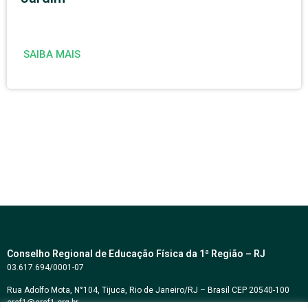
SAIBA MAIS
Conselho Regional de Educação Física da 1ª Região – RJ
03.617.694/0001-07
Rua Adolfo Mota, N°104, Tijuca, Rio de Janeiro/RJ – Brasil CEP 20540-100
cref1@cref1.org.br