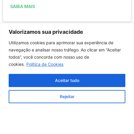
SAIBA MAIS
Valorizamos sua privacidade
Utilizamos cookies para aprimorar sua experiência de
navegação e analisar nosso tráfego. Ao clicar em “Aceitar
todos”, você concorda com nosso uso de
cookies.
Política de Cookies
Aceitar tudo
Conselho Regional de Educação Física da 1ª Região – RJ
Rejeitar
03.617.694/0001-07
Rua Adolfo Mota, N°104, Tijuca, Rio de Janeiro/RJ – Brasil CEP 20540-100
cref1@cref1.org.br
Assessoria de comunicação: