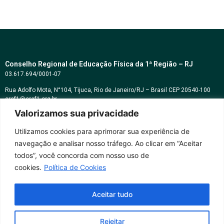
Conselho Regional de Educação Física da 1ª Região – RJ
03.617.694/0001-07
Rua Adolfo Mota, N°104, Tijuca, Rio de Janeiro/RJ – Brasil CEP 20540-100
cref1@cref1.org.br
Valorizamos sua privacidade
Assessoria de comunicação:
decom@cref1.org.br
Utilizamos cookies para aprimorar sua experiência de
navegação e analisar nosso tráfego. Ao clicar em “Aceitar
Horários de atendimento:
todos”, você concorda com nosso uso de
2ª a 6ª feira das 9h às 17h / Sábados das 09h às 13h
cookies.
Política de Cookies
Whatsapp: (21) 2569-2398
Aceitar tudo
Rejeitar