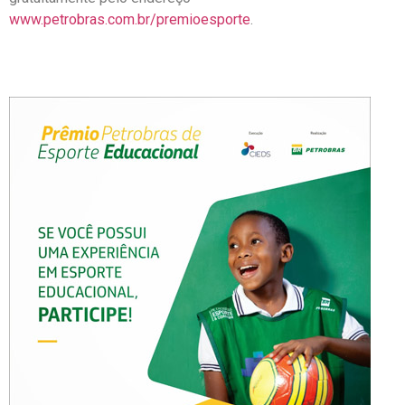
www.petrobras.com.br/premioesporte
.