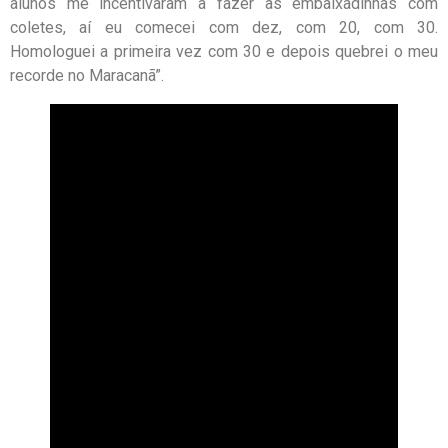
alunos me incentivaram a fazer as embaixadinhas com
coletes, aí eu comecei com dez, com 20, com 30.
Homologuei a primeira vez com 30 e depois quebrei o meu
recorde no Maracanã”.