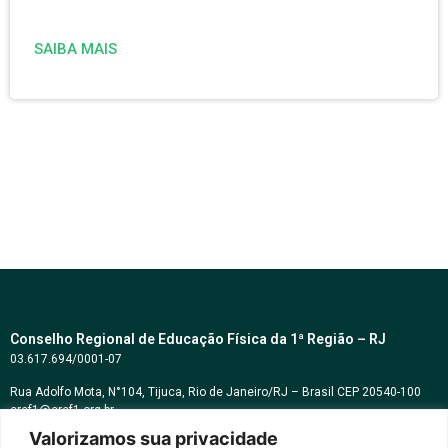
SAIBA MAIS
Conselho Regional de Educação Física da 1ª Região – RJ
03.617.694/0001-07
Rua Adolfo Mota, N°104, Tijuca, Rio de Janeiro/RJ – Brasil CEP 20540-100
cref1@cref1.org.br
Valorizamos sua privacidade
Assessoria de comunicação: