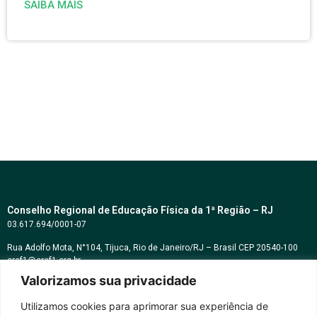
SAIBA MAIS
Conselho Regional de Educação Física da 1ª Região – RJ
03.617.694/0001-07
Rua Adolfo Mota, N°104, Tijuca, Rio de Janeiro/RJ – Brasil CEP 20540-100
cref1@cref1.org.br
Valorizamos sua privacidade
Assessoria de comunicação:
decom@cref1.org.br
Utilizamos cookies para aprimorar sua experiência de